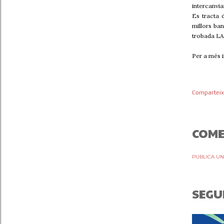
intercanvia
Es tracta 
millors ba
trobada LAN
Per a més 
Comparteix
COME
PUBLICA UN
SEGU