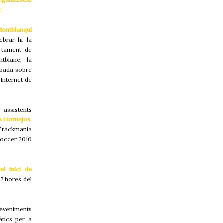
.
Montblanquí
ebrar-hi la
rtament de
tblanc, la
obada sobre
Internet de
 assistents
 i tornejos
,
 Trackmania
Soccer 2010
el inici de
17 hores del
deveniments
àtics per a