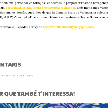
r opinions, participar en tornejos i concursos, o per passar l'estona navegant p
d'un
espai habilitat amb moltes connexions a Internet
, amb molta més veloci
ndes amples domèstiques. Des de que la Campus Party de València va celebrar
, el 1997, s'han multiplicat exponencialment els assistents i les rèpliques arreu d
informació, us podeu adreçar a
http://montblancparty.blogspot.com/
NTARIS
 COMENTARI A L'ENTRADA
R QUE TAMBÉ T'INTERESSA!