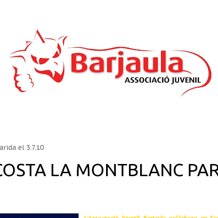
Salta al contingut principal
arida el
3.7.10
COSTA LA MONTBLANC PA
L'Associació Juvenil Barjaula col·labora en l'o