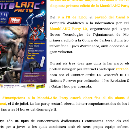
d'aquesta primera edició de la MontbLANC Party
Del
9 a l'11 de juliol
, el
pavelló del Casal 
s'omplirà d'addictes a la informàtica per cel
MontbLANC Party 1.0
, organitzada pel Depa
Noves Tecnologies de l'Ajuntament de Mon
primera edició a la Conca de Barberà d'una tr
informàtica i jocs d'ordinador, amb connexió a 
gran velocitat.
Durant els tres dies que dura la lan party, els
podran navegar per Internet i participar
xerrades
com ara el Counter Strike 1.6, Warcraft III i
Nations Forever per ordinador, i Pro Evolution 
i Guitar Hero per consola.
e d'inscripcions a la MontbLANc Party estarà obert fins el dia abans d
ment
, el 8 de juliol. La lan party restarà oberta ininterrompudament des de les 
 fins a les 14 hores del diumenge 11.
tys són un tipus de concentració d'aficionats i entusiastes entre els es
aris per a joves, a les quals acudeixen amb els seus propis equips inform